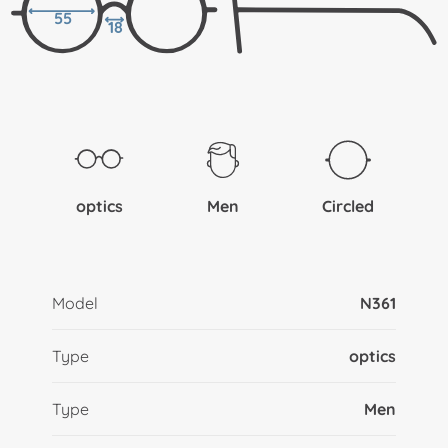
55
18
optics
Men
Circled
Model
N361
Type
optics
Type
Men