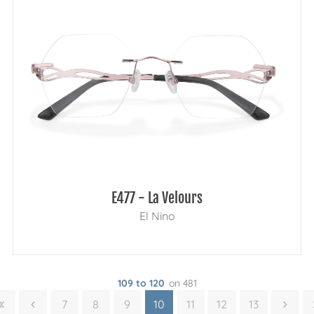
E477 - La Velours
El Nino
109 to 120
on 481
7
8
9
10
11
12
13