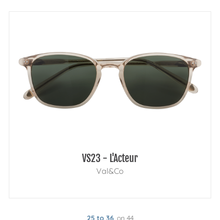
VS23 - L'Acteur
Val&Co
25 to 36
on 44