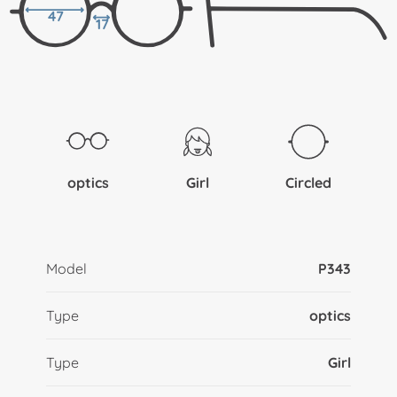
47
17
optics
Girl
Circled
Model
P343
Type
optics
Type
Girl