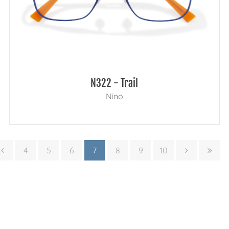
N322 - Trail
Nino
4
5
6
7
8
9
10