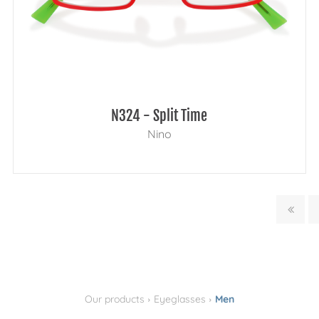
N324 - Split Time
Nino
›
›
Our products
Eyeglasses
Men