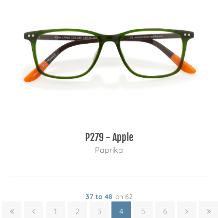
P279 - Apple
Paprika
37 to 48
on 62
1
2
3
4
5
6